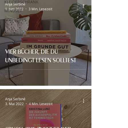
KLEIDERSCHRANK
Anja Serbiné
1. Juni 2022
3 Min. Lesezeit
MINDSET
BUCH-TIPPS
VIER BÜCHER, DIE DU
UNBEDINGT LESEN SOLLTEST
Anja Serbiné
3. Mai 2022
4 Min. Lesezeit