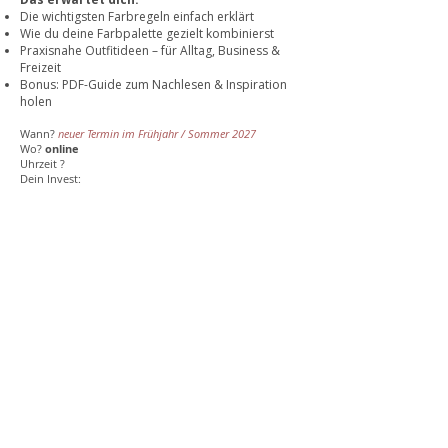
Die wichtigsten Farbregeln einfach erklärt
Wie du deine Farbpalette gezielt kombinierst
Praxisnahe Outfitideen – für Alltag, Business &
Freizeit
Bonus: PDF-Guide zum Nachlesen & Inspiration
holen
Wann?
neuer Termin im Frühjahr / Sommer 2027
Wo?
online
Uhrzeit ?
Dein Invest:
Melde dich jetzt an und entdecke, wie du mit
Farben strahlst – ganz ohne komplizierte Stilregeln
oder Farbchaos
.
Schreibe dich jetzt auf die Warteliste und ich informiere
dich, sobald ein neuer Workshop-Termin feststeht.
Warteliste
KONTAKT